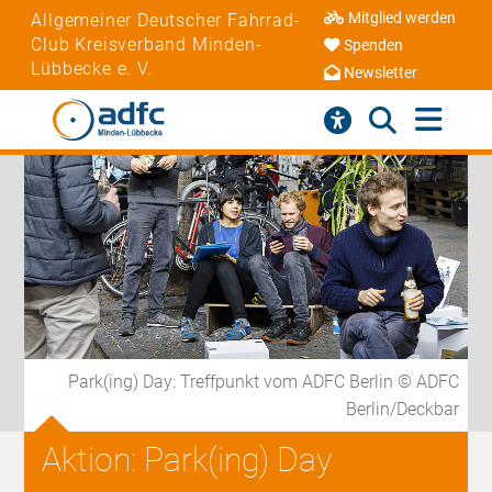
Mitglied werden
Allgemeiner Deutscher Fahrrad-
Club Kreisverband Minden-
Spenden
Lübbecke e. V.
Newsletter
Park(ing) Day: Treffpunkt vom ADFC Berlin © ADFC
Berlin/Deckbar
Aktion: Park(ing) Day