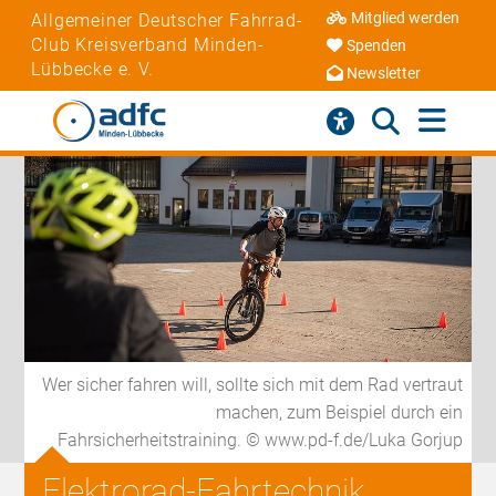
Mitglied werden
Allgemeiner Deutscher Fahrrad-
Club Kreisverband Minden-
Spenden
Lübbecke e. V.
Newsletter
Wer sicher fahren will, sollte sich mit dem Rad vertraut
machen, zum Beispiel durch ein
Fahrsicherheitstraining. © www.pd-f.de/Luka Gorjup
Elektrorad-Fahrtechnik