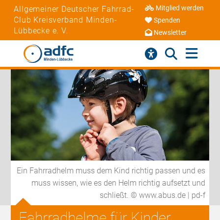
Mitglied werden
Allgemeiner Deutscher Fahrrad-
Club Kreisverband Minden-
Spenden
Lübbecke e. V.
Newsletter
Ein Fahrradhelm muss dem Kind richtig passen und es
muss wissen, wie es den Helm richtig aufsetzt und
schließt. © www.abus.de | pd-f
Fahrradhelme für Kinder