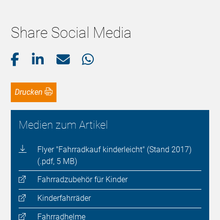
Share Social Media
Drucken
Medien zum Artikel
Flyer "Fahrradkauf kinderleicht" (Stand 2017)
(.pdf, 5 MB)
Fahrradzubehör für Kinder
Kinderfahrräder
Fahrradhelme