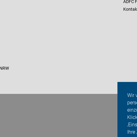
ADFC F
Kontak
C NRW
Wir 
pers
einz
Klic
‚Ein
Ihre