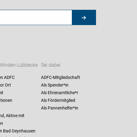
Minden-Lübbecke
Sei dabei
en ADFC
ADFC-Mitgliedschaft
or Ort
Als Spender*in
it
Als Ehrenamtliche*r
ationen
Als Fördermitglied
Als Pannenhelfer*in
d, Aktive mit
on
 in Bad Oeynhausen