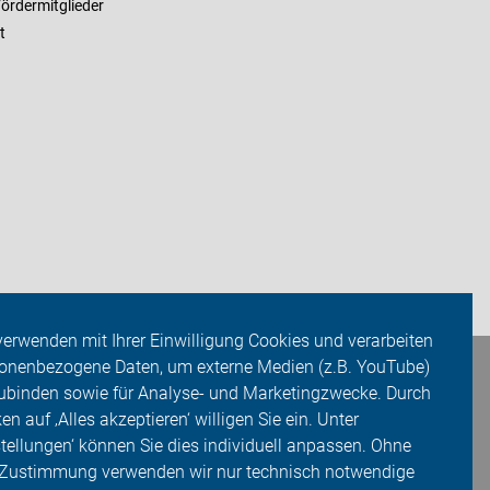
ördermitglieder
t
verwenden mit Ihrer Einwilligung Cookies und verarbeiten
onenbezogene Daten, um externe Medien (z.B. YouTube)
ubinden sowie für Analyse- und Marketingzwecke. Durch
ken auf ‚Alles akzeptieren‘ willigen Sie ein. Unter
stellungen‘ können Sie dies individuell anpassen. Ohne
 Zustimmung verwenden wir nur technisch notwendige