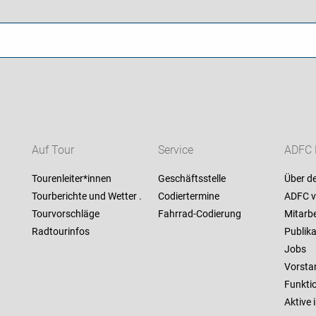
Auf Tour
Service
ADFC 
Tourenleiter*innen
Geschäftsstelle
Über d
Tourberichte und Wetter .
Codiertermine
ADFC v
Tourvorschläge
Fahrrad-Codierung
Mitarbe
Radtourinfos
Publik
Jobs
Vorstan
Funkti
Aktive