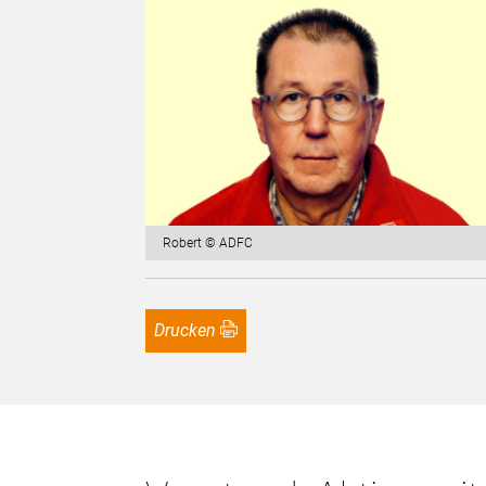
Robert © ADFC
Drucken