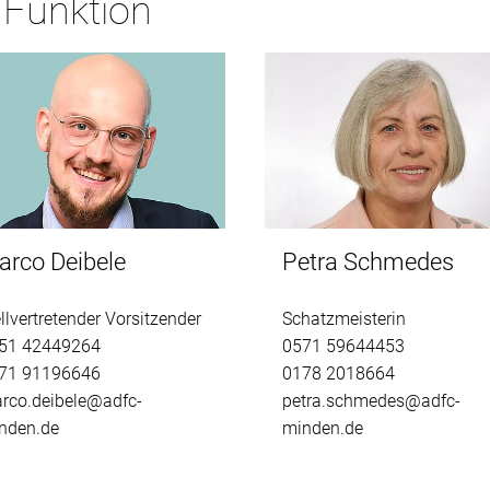
 Funktion
arco Deibele
Petra Schmedes
ellvertretender Vorsitzender
Schatzmeisterin
51 42449264
0571 59644453
71 91196646
0178 2018664
rco.deibele@adfc-
petra.schmedes@adfc-
nden.de
minden.de