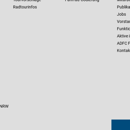
Radtourinfos
Publik
Jobs
Vorstan
Funkti
Aktive
ADFC F
Kontak
C NRW