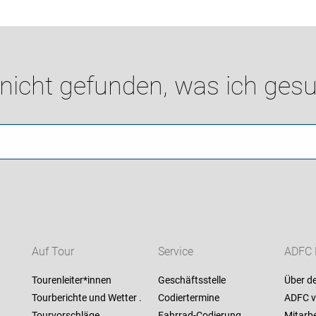
 nicht gefunden, was ich gesu
Auf Tour
Service
ADFC 
Tourenleiter*innen
Geschäftsstelle
Über d
Tourberichte und Wetter .
Codiertermine
ADFC v
Tourvorschläge
Fahrrad-Codierung
Mitarbe