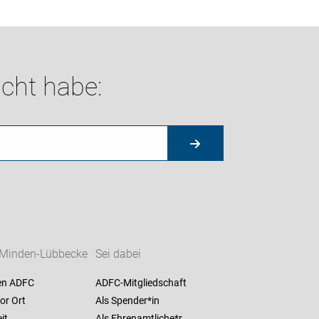
cht habe:
Minden-Lübbecke
Sei dabei
en ADFC
ADFC-Mitgliedschaft
or Ort
Als Spender*in
it
Als Ehrenamtliche*r