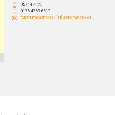
05744 4225
0176 4763 6512
robert.merschbrock [at] adfc-minden.de