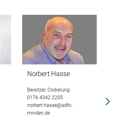
Norbert Hasse
Egon Sc
Beisitzer, Codierung
Beisitzer, 
0176 4342 2205
Tourenleite
norbert.hasse@adfc-
05707 958
minden.de
015125575
egon.schm
minden.de