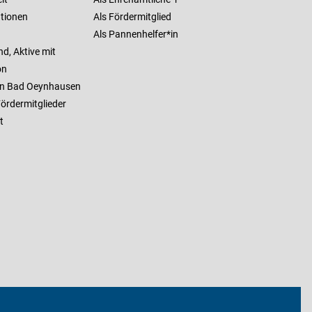
ationen
Als Fördermitglied
Als Pannenhelfer*in
d, Aktive mit
on
 in Bad Oeynhausen
ördermitglieder
t