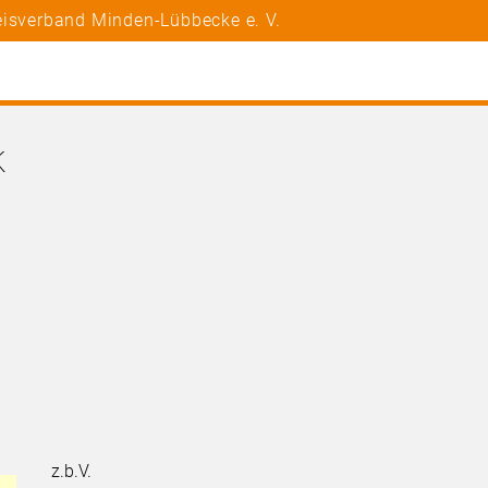
eisverband Minden-Lübbecke e. V.
k
z.b.V.