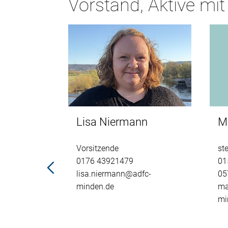
Vorstand, Aktive mit
arzkopf
Lisa Niermann
M
Vorsitzende
st
0176 43921479
01
lisa.niermann@adfc-
05
minden.de
ma
opf@adfc-
mi